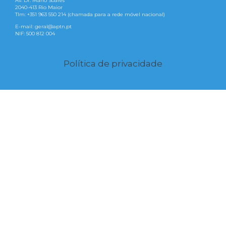
Av. Dr. Mário Soares
2040-413 Rio Maior
Tlm: +351 963 550 214 (chamada para a rede móvel nacional)
E-mail: geral@aptn.pt
NIF: 500 812 004
Política de privacidade