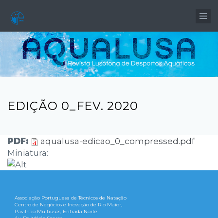
Passar para o conteúdo principal
EDIÇÃO 0_FEV. 2020
PDF:
aqualusa-edicao_0_compressed.pdf
Miniatura:
Associação Portuguesa de Técnicos de Natação
Centro de Negócios e Inovação de Rio Maior,
Pavilhão Multiusos, Entrada Norte