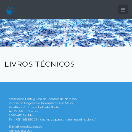
Passar para o conteúdo principal
LIVROS TÉCNICOS
Associação Portuguesa de Técnicos de Natação
Centro de Negócios e Inovação de Rio Maior,
Pavilhão Multiusos, Entrada Norte
Av. Dr. Mário Soares
2040-413 Rio Maior
Tlm: +351 963 550 214 (chamada para a rede móvel nacional)
E-mail: geral@aptn.pt
NIF: 500 812 004