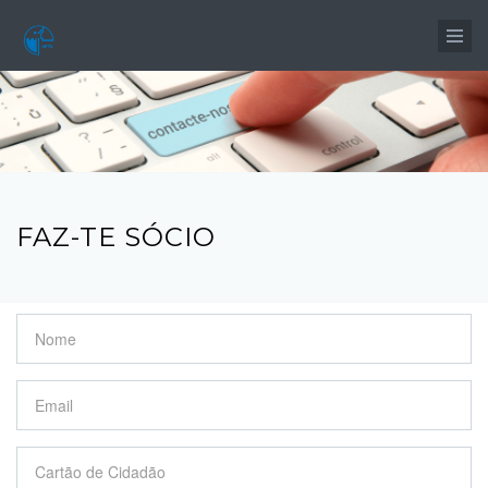
Passar para o conteúdo principal
FAZ-TE SÓCIO
Nome
*
Email
*
Cartão de Cidadão
*